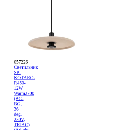
057226
Светильник
SP-
KOTARO-
R450-
12W
Warm2700
(BG-
BG,
36
deg,
230V,
TRIAC)
(Arlight,