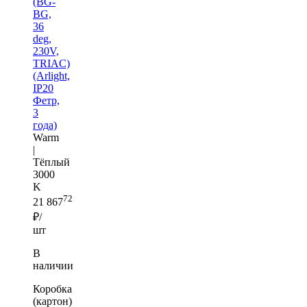
(BG-
BG,
36
deg,
230V,
TRIAC)
(Arlight,
IP20
Фетр,
3
года)
Warm
|
Тёплый
3000
K
72
21 867
₽/
шт
В
наличии
Коробка
(картон)