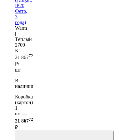
IP20
Фетр,
3
года)
Warm
|
Тёплый
2700
K
72
21 867
₽/
шт
В
наличии
Коробка
(картон)
1
шт —
72
21 867
₽