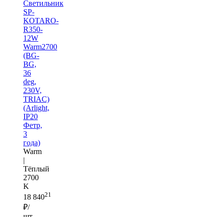
Светильник
SP-
KOTARO-
R350-
12W
Warm2700
(BG-
BG,
36
deg,
230V,
TRIAC)
(Arlight,
IP20
Фетр,
3
года)
Warm
|
Тёплый
2700
K
21
18 840
₽/
шт