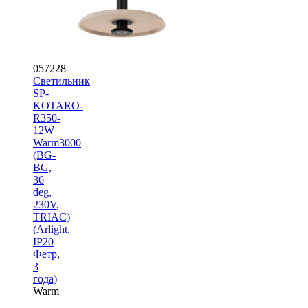
057228
Светильник
SP-
KOTARO-
R350-
12W
Warm3000
(BG-
BG,
36
deg,
230V,
TRIAC)
(Arlight,
IP20
Фетр,
3
года)
Warm
|