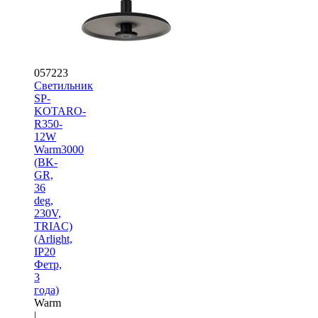
057223
Светильник
SP-
KOTARO-
R350-
12W
Warm3000
(BK-
GR,
36
deg,
230V,
TRIAC)
(Arlight,
IP20
Фетр,
3
года)
Warm
|