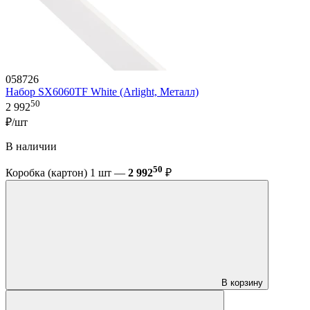
058726
Набор SX6060TF White (Arlight, Металл)
50
2 992
₽/шт
В наличии
50
Коробка (картон) 1 шт —
2 992
₽
В корзину