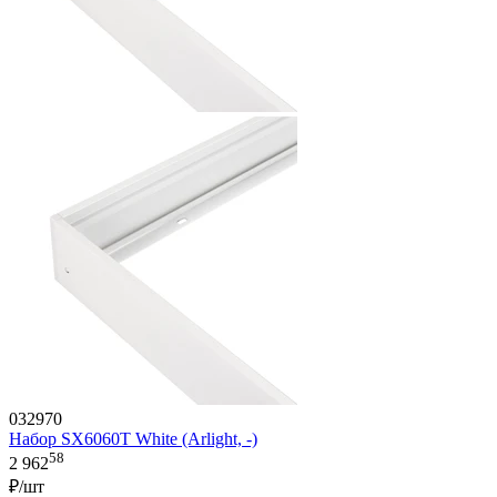
032970
Набор SX6060T White (Arlight, -)
58
2 962
₽/шт