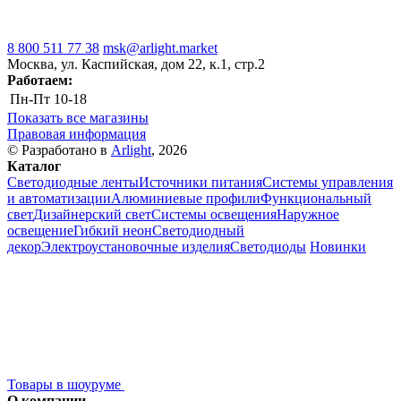
8 800 511 77 38
msk@arlight.market
Москва, ул. Каспийская, дом 22, к.1, стр.2
Работаем:
Пн-Пт
10-18
Показать все магазины
Правовая информация
© Разработано в
Arlight
, 2026
Каталог
Светодиодные ленты
Источники питания
Системы управления
и автоматизации
Алюминиевые профили
Функциональный
свет
Дизайнерский свет
Системы освещения
Наружное
освещение
Гибкий неон
Светодиодный
декор
Электроустановочные изделия
Светодиоды
Новинки
Товары в шоуруме
О компании