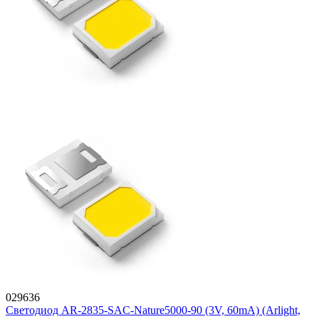
029636
Светодиод AR-2835-SAC-Nature5000-90 (3V, 60mA) (Arlight,