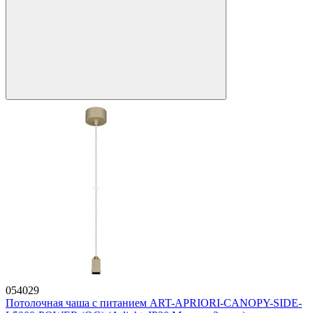
054029
Потолочная чаша с питанием ART-APRIORI-CANOPY-SIDE-