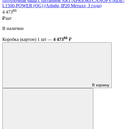
Потолочная чаша с питанием ART-APRIORI-CANOPY-SIDE-
L1500-POWER (OG) (Arlight, IP20 Металл, 3 года)
86
4 473
₽/шт
В наличии
86
Коробка (картон) 1 шт —
4 473
₽
В корзину