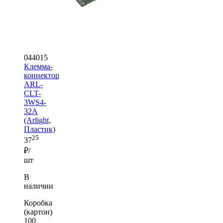
044015
Клемма-
коннектор
ARL-
CLT-
3WS4-
32A
(Arlight,
Пластик)
25
37
₽/
шт
В
наличии
Коробка
(картон)
100