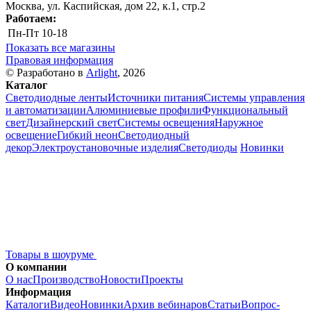
Москва, ул. Каспийская, дом 22, к.1, стр.2
Работаем:
Пн-Пт
10-18
Показать все магазины
Правовая информация
© Разработано в
Arlight
, 2026
Каталог
Светодиодные ленты
Источники питания
Системы управления
и автоматизации
Алюминиевые профили
Функциональный
свет
Дизайнерский свет
Системы освещения
Наружное
освещение
Гибкий неон
Светодиодный
декор
Электроустановочные изделия
Светодиоды
Новинки
Товары в шоуруме
О компании
О нас
Производство
Новости
Проекты
Информация
Каталоги
Видео
Новинки
Архив вебинаров
Статьи
Вопрос-