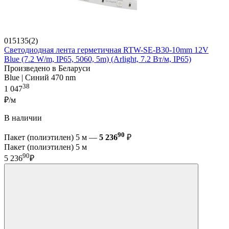
015135(2)
Светодиодная лента герметичная RTW-SE-B30-10mm 12V
Blue (7.2 W/m, IP65, 5060, 5m) (Arlight, 7.2 Вт/м, IP65)
Произведено в Беларуси
Blue | Синий 470 nm
38
1 047
₽/м
В наличии
90
Пакет (полиэтилен) 5 м —
5 236
₽
Пакет (полиэтилен) 5 м
90
5 236
₽