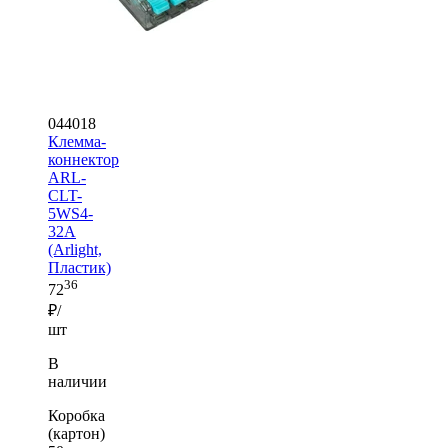
044018
Клемма-
коннектор
ARL-
CLT-
5WS4-
32A
(Arlight,
Пластик)
36
72
₽/
шт
В
наличии
Коробка
(картон)