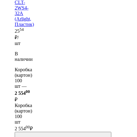
CLT-
2WS4-
32A
(Arlight,
Пластик)
54
25
₽/
шт
В
наличии
Коробка
(картон)
100
шт —
00
2 554
₽
Коробка
(картон)
100
шт
00
2 554
₽