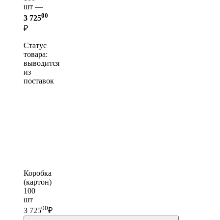
шт —
00
3 725
₽
Статус
товара:
выводится
из
поставок
Коробка
(картон)
100
шт
00
3 725
₽