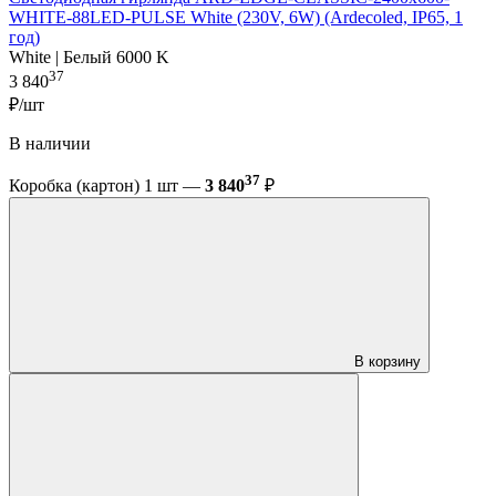
WHITE-88LED-PULSE White (230V, 6W) (Ardecoled, IP65, 1
год)
White | Белый 6000 K
37
3 840
₽/шт
В наличии
37
Коробка (картон) 1 шт —
3 840
₽
В корзину