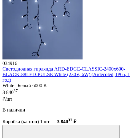
034916
Светодиодная гирлянда ARD-EDGE-CLASSIC-2400x600-
BLACK-88LED-PULSE White (230V, 6W) (Ardecoled, IP65, 1
год)
White | Белый 6000 K
37
3 840
₽/шт
В наличии
37
Коробка (картон) 1 шт —
3 840
₽