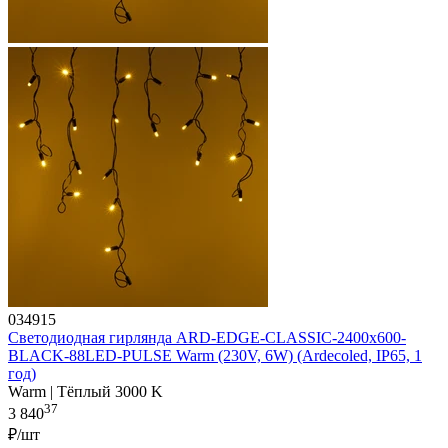
034915
Светодиодная гирлянда ARD-EDGE-CLASSIC-2400x600-
BLACK-88LED-PULSE Warm (230V, 6W) (Ardecoled, IP65, 1
год)
Warm | Тёплый 3000 K
37
3 840
₽/шт