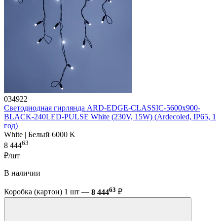
034922
Светодиодная гирлянда ARD-EDGE-CLASSIC-5600x900-
BLACK-240LED-PULSE White (230V, 15W) (Ardecoled, IP65, 1
год)
White | Белый 6000 K
63
8 444
₽/шт
В наличии
63
Коробка (картон) 1 шт —
8 444
₽