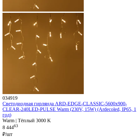
034919
Светодиодная гирлянда ARD-EDGE-CLASSIC-5600x900-
CLEAR-240LED-PULSE Warm (230V, 15W) (Ardecoled, IP65, 1
год)
Warm | Тёплый 3000 K
63
8 444
₽/шт