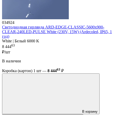
034924
Светодиодная гирлянда ARD-EDGE-CLASSIC-5600x900-
CLEAR-240LED-PULSE White (230V, 15W) (Ardecoled, IP65, 1
год)
White | Белый 6000 K
63
8 444
₽/шт
В наличии
63
Коробка (картон) 1 шт —
8 444
₽
В корзину