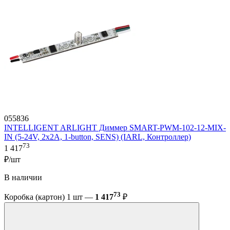
055836
INTELLIGENT ARLIGHT Диммер SMART-PWM-102-12-MIX-
IN (5-24V, 2x2A, 1-button, SENS) (IARL, Контроллер)
73
1 417
₽/шт
В наличии
73
Коробка (картон) 1 шт —
1 417
₽