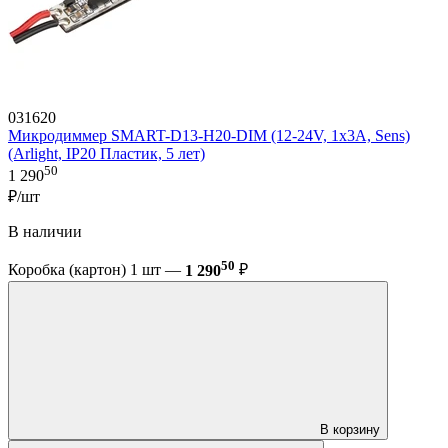
031620
Микродиммер SMART-D13-H20-DIM (12-24V, 1x3A, Sens)
(Arlight, IP20 Пластик, 5 лет)
50
1 290
₽/шт
В наличии
50
Коробка (картон) 1 шт —
1 290
₽
В корзину