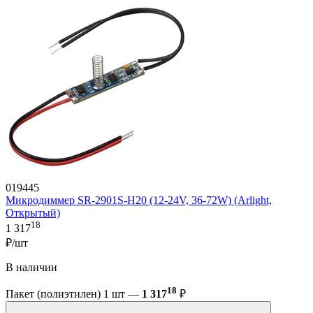
019445
Микродиммер SR-2901S-H20 (12-24V, 36-72W) (Arlight,
Открытый)
18
1 317
₽/шт
В наличии
18
Пакет (полиэтилен) 1 шт —
1 317
₽