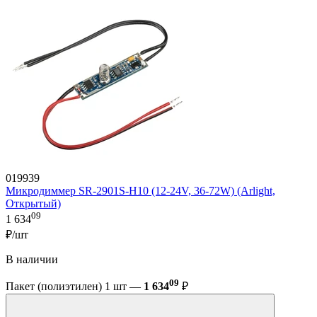
019939
Микродиммер SR-2901S-H10 (12-24V, 36-72W) (Arlight,
Открытый)
09
1 634
₽/шт
В наличии
09
Пакет (полиэтилен) 1 шт —
1 634
₽