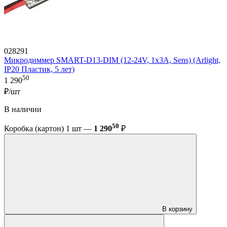
028291
Микродиммер SMART-D13-DIM (12-24V, 1x3A, Sens) (Arlight,
IP20 Пластик, 5 лет)
50
1 290
₽/шт
В наличии
50
Коробка (картон) 1 шт —
1 290
₽
В корзину