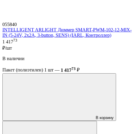
055840
INTELLIGENT ARLIGHT Диммер SMART-PWM-102-12-MIX-
IN (5-24V, 2x2A, 3-button, SENS) (IARL, Контроллер)
73
1 417
₽/шт
В наличии
73
Пакет (полиэтилен) 1 шт —
1 417
₽
В корзину