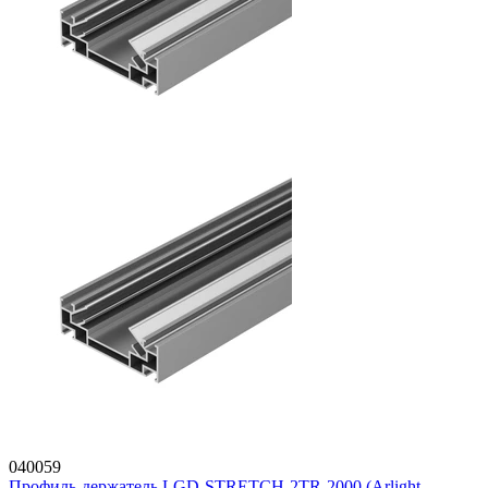
040059
Профиль-держатель LGD-STRETCH-2TR-2000 (Arlight,