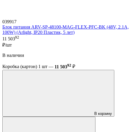
039917
Блок питания ARV-SP-48100-MAG-FLEX-PFC-BK (48V, 2.1A,
100W) (Arlight, IP20 Пластик, 5 лет)
92
11 503
₽/шт
В наличии
92
Коробка (картон) 1 шт —
11 503
₽
В корзину