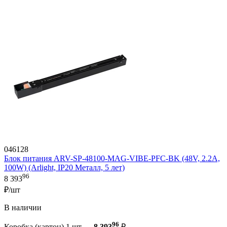
046128
Блок питания ARV-SP-48100-MAG-VIBE-PFC-BK (48V, 2.2A,
100W) (Arlight, IP20 Металл, 5 лет)
96
8 393
₽/шт
В наличии
96
Коробка (картон) 1 шт —
8 393
₽