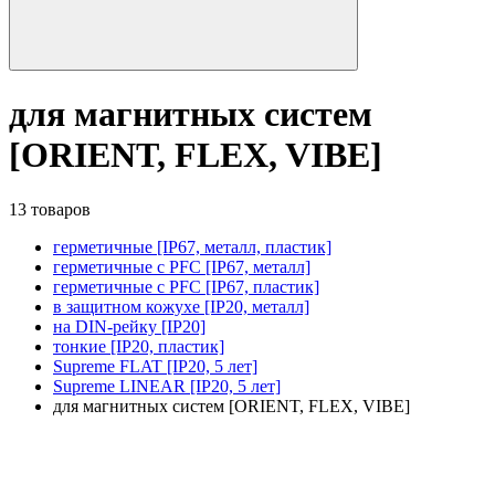
для магнитных систем
[ORIENT, FLEX, VIBE]
13 товаров
герметичные [IP67, металл, пластик]
герметичные с PFC [IP67, металл]
герметичные с PFC [IP67, пластик]
в защитном кожухе [IP20, металл]
на DIN-рейку [IP20]
тонкие [IP20, пластик]
Supreme FLAT [IP20, 5 лет]
Supreme LINEAR [IP20, 5 лет]
для магнитных систем [ORIENT, FLEX, VIBE]