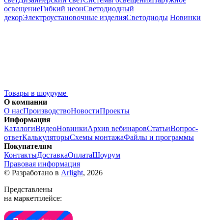
освещение
Гибкий неон
Светодиодный
декор
Электроустановочные изделия
Светодиоды
Новинки
Товары в шоуруме
О компании
О нас
Производство
Новости
Проекты
Информация
Каталоги
Видео
Новинки
Архив вебинаров
Статьи
Вопрос-
ответ
Калькуляторы
Схемы монтажа
Файлы и программы
Покупателям
Контакты
Доставка
Оплата
Шоурум
Правовая информация
© Разработано в
Arlight
, 2026
Представлены
на маркетплейсе: