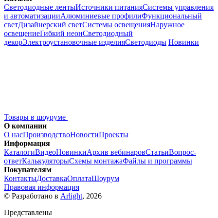
Светодиодные ленты
Источники питания
Системы управления
и автоматизации
Алюминиевые профили
Функциональный
свет
Дизайнерский свет
Системы освещения
Наружное
освещение
Гибкий неон
Светодиодный
декор
Электроустановочные изделия
Светодиоды
Новинки
Товары в шоуруме
О компании
О нас
Производство
Новости
Проекты
Информация
Каталоги
Видео
Новинки
Архив вебинаров
Статьи
Вопрос-
ответ
Калькуляторы
Схемы монтажа
Файлы и программы
Покупателям
Контакты
Доставка
Оплата
Шоурум
Правовая информация
© Разработано в
Arlight
, 2026
Представлены