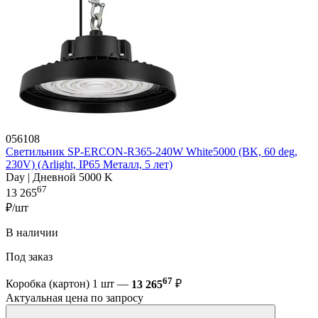
056108
Светильник SP-ERCON-R365-240W White5000 (BK, 60 deg,
230V) (Arlight, IP65 Металл, 5 лет)
Day | Дневной 5000 K
67
13 265
₽/шт
В наличии
Под заказ
67
Коробка (картон) 1 шт —
13 265
₽
Актуальная цена по запросу