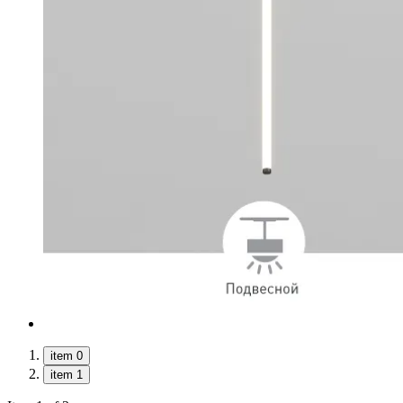
item 0
item 1