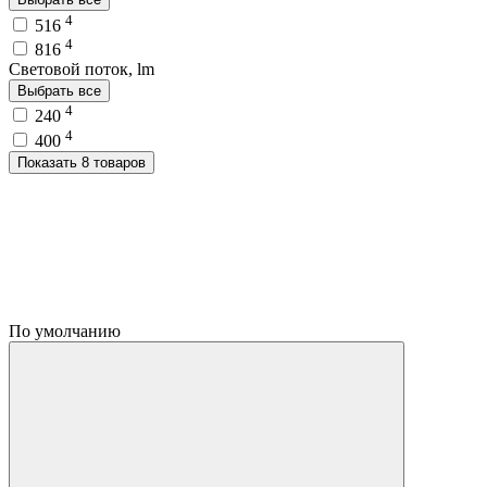
4
516
4
816
Световой поток, lm
Выбрать все
4
240
4
400
Показать 8 товаров
По умолчанию