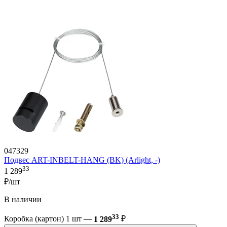
047329
Подвес ART-INBELT-HANG (BK) (Arlight, -)
33
1 289
₽/шт
В наличии
33
Коробка (картон) 1 шт —
1 289
₽