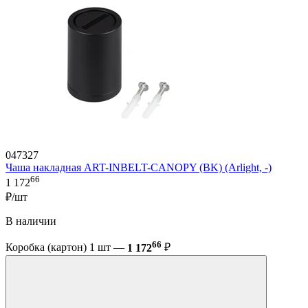
047327
Чаша накладная ART-INBELT-CANOPY (BK) (Arlight, -)
66
1 172
₽/шт
В наличии
66
Коробка (картон) 1 шт —
1 172
₽