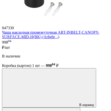
047330
Чаша накладная промежуточная ART-INBELT-CANOPY-
SURFACE-MID-H(BK) (Arlight, -)
04
998
₽/шт
В наличии
04
Коробка (картон) 1 шт —
998
₽
В корзину