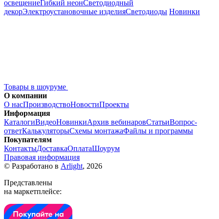
освещение
Гибкий неон
Светодиодный
декор
Электроустановочные изделия
Светодиоды
Новинки
Товары в шоуруме
О компании
О нас
Производство
Новости
Проекты
Информация
Каталоги
Видео
Новинки
Архив вебинаров
Статьи
Вопрос-
ответ
Калькуляторы
Схемы монтажа
Файлы и программы
Покупателям
Контакты
Доставка
Оплата
Шоурум
Правовая информация
© Разработано в
Arlight
, 2026
Представлены
на маркетплейсе: