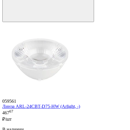
059561
Линза ARL-24CBT-D75-HW (Arlight, -)
67
467
₽/шт
В наличии