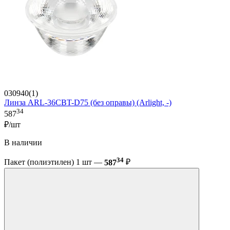
030940(1)
Линза ARL-36CBT-D75 (без оправы) (Arlight, -)
34
587
₽/шт
В наличии
34
Пакет (полиэтилен) 1 шт —
587
₽