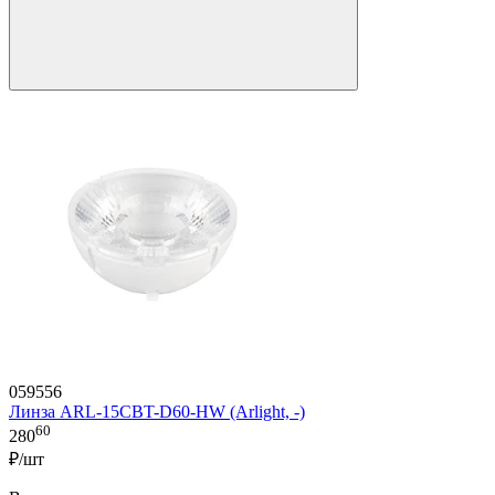
059556
Линза ARL-15CBT-D60-HW (Arlight, -)
60
280
₽/шт