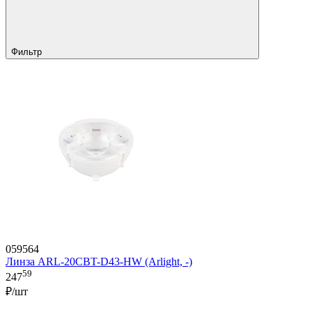
Фильтр
059564
Линза ARL-20CBT-D43-HW (Arlight, -)
59
247
₽/шт