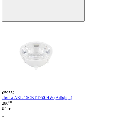
059552
Линза ARL-15CBT-D50-HW (Arlight, -)
60
280
₽/шт