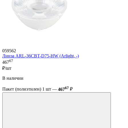
059562
Линза ARL-36CBT-D75-HW (Arlight, -)
67
467
₽/шт
В наличии
67
Пакет (полиэтилен) 1 шт —
467
₽