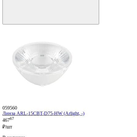
059560
Линза ARL-15CBT-D75-HW (Arlight, -)
67
467
₽/шт