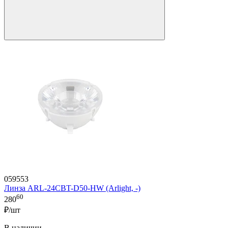
059553
Линза ARL-24CBT-D50-HW (Arlight, -)
60
280
₽/шт
В наличии