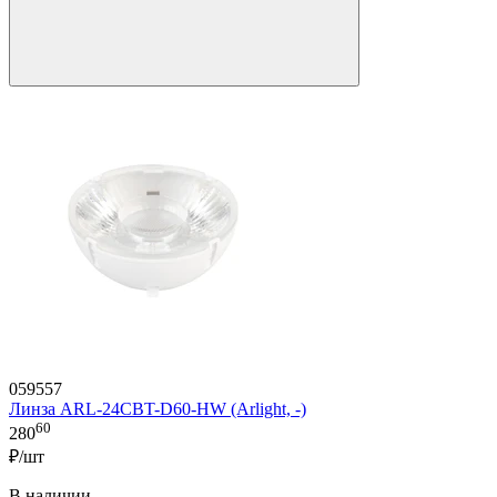
059557
Линза ARL-24CBT-D60-HW (Arlight, -)
60
280
₽/шт
В наличии