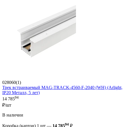
028060(1)
Трек встраиваемый MAG-TRACK-4560-F-2040 (WH) (Arlight,
IP20 Металл, 5 лет)
94
14 785
₽/шт
В наличии
94
Коробка (картон) 1 шт —
14 785
₽