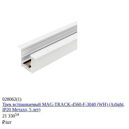
028062(1)
Трек встраиваемый MAG-TRACK-4560-F-3040 (WH) (Arlight,
IP20 Металл, 5 лет)
54
21 330
₽/шт