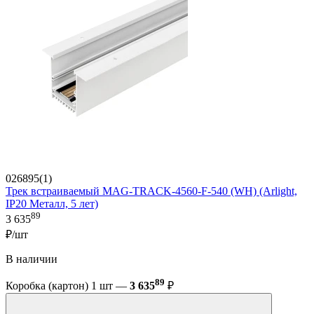
026895(1)
Трек встраиваемый MAG-TRACK-4560-F-540 (WH) (Arlight,
IP20 Металл, 5 лет)
89
3 635
₽/шт
В наличии
89
Коробка (картон) 1 шт —
3 635
₽