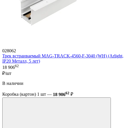
028062
Трек встраиваемый MAG-TRACK-4560-F-3040 (WH) (Arlight,
IP20 Металл, 5 лет)
62
18 906
₽/шт
В наличии
62
Коробка (картон) 1 шт —
18 906
₽