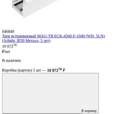
046840
Трек встраиваемый MAG-TRACK-4560-F-1040 (WH, 5LN)
(Arlight, IP20 Металл, 5 лет)
76
10 072
₽/шт
В наличии
76
Коробка (картон) 1 шт —
10 072
₽
В корзину