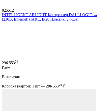
025512
INTELLIGENT ARLIGHT Контроллер DALI-LOGIC-x4
(230B, Ethernet) (IARL, IP20 Пластик, 2 года)
76
296 553
₽/шт
В наличии
76
Коробка (картон) 1 шт —
296 553
₽