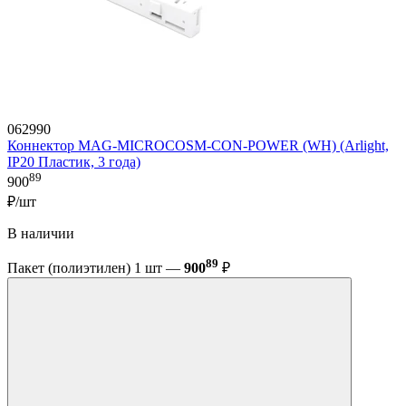
062990
Коннектор MAG-MICROCOSM-CON-POWER (WH) (Arlight,
IP20 Пластик, 3 года)
89
900
₽/шт
В наличии
89
Пакет (полиэтилен) 1 шт —
900
₽