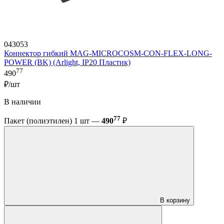
043053
Коннектор гибкий MAG-MICROCOSM-CON-FLEX-LONG-
POWER (BK) (Arlight, IP20 Пластик)
77
490
₽/шт
В наличии
77
Пакет (полиэтилен) 1 шт —
490
₽
В корзину