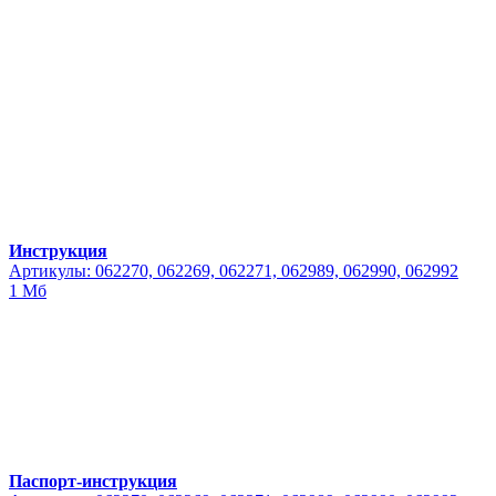
Инструкция
Артикулы: 062270, 062269, 062271, 062989, 062990, 062992
1 Мб
Паспорт-инструкция