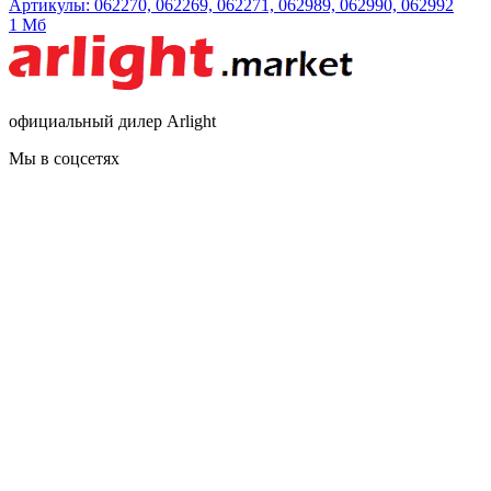
Артикулы: 062270, 062269, 062271, 062989, 062990, 062992
1 Мб
официальный дилер Arlight
Мы в соцсетях