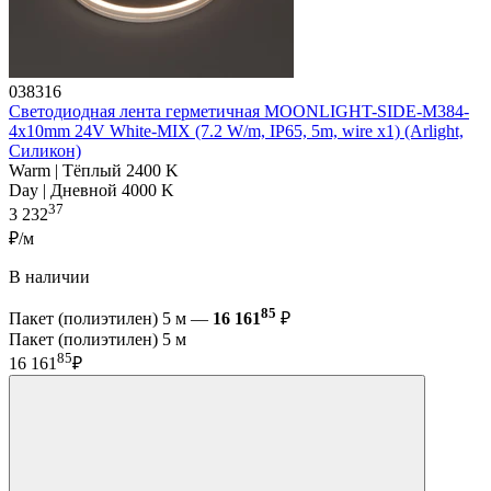
038316
Светодиодная лента герметичная MOONLIGHT-SIDE-M384-
4x10mm 24V White-MIX (7.2 W/m, IP65, 5m, wire x1) (Arlight,
Силикон)
Warm | Тёплый 2400 K
Day | Дневной 4000 K
37
3 232
₽/м
В наличии
85
Пакет (полиэтилен) 5 м —
16 161
₽
Пакет (полиэтилен) 5 м
85
16 161
₽