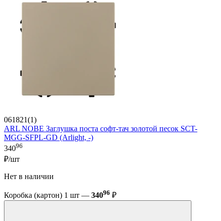
061821(1)
ARL NOBE Заглушка поста софт-тач золотой песок SCT-
MGG-SFPL-GD (Arlight, -)
96
340
₽/шт
Нет в наличии
96
Коробка (картон) 1 шт —
340
₽