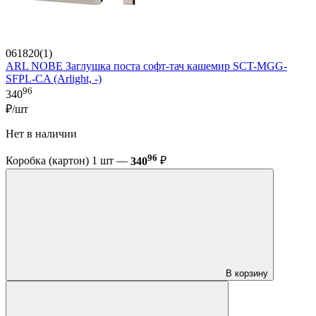
061820(1)
ARL NOBE Заглушка поста софт-тач кашемир SCT-MGG-
SFPL-CA (Arlight, -)
96
340
₽/шт
Нет в наличии
96
Коробка (картон) 1 шт —
340
₽
В корзину