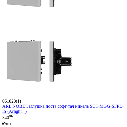
061823(1)
ARL NOBE Заглушка поста софт-тач никель SCT-MGG-SFPL-
IS (Arlight, -)
96
340
₽/шт