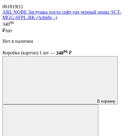
061819(1)
ARL NOBE Заглушка поста софт-тач черный оникс SCT-
MGG-SFPL-BK (Arlight, -)
96
340
₽/шт
Нет в наличии
96
Коробка (картон) 1 шт —
340
₽
В корзину