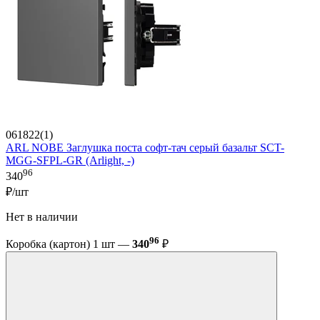
061822(1)
ARL NOBE Заглушка поста софт-тач серый базальт SCT-
MGG-SFPL-GR (Arlight, -)
96
340
₽/шт
Нет в наличии
96
Коробка (картон) 1 шт —
340
₽