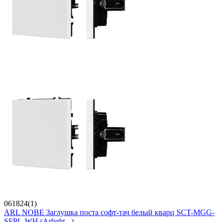
061824(1)
ARL NOBE Заглушка поста софт-тач белый кварц SCT-MGG-
SFPL-WH (Arlight, -)