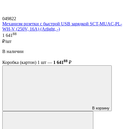
049822
Механизм розетки с быстрой USB зарядкой SCT-MUAC-PL-
WH-V (250V, 16A) (Arlight, -)
88
1 641
₽/шт
В наличии
88
Коробка (картон) 1 шт —
1 641
₽
В корзину