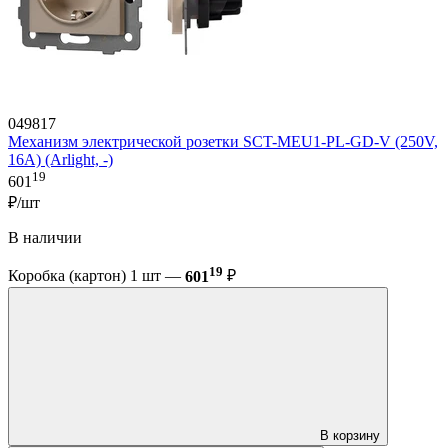
049817
Механизм электрической розетки SCT-MEU1-PL-GD-V (250V,
16A) (Arlight, -)
19
601
₽/шт
В наличии
19
Коробка (картон) 1 шт —
601
₽
В корзину