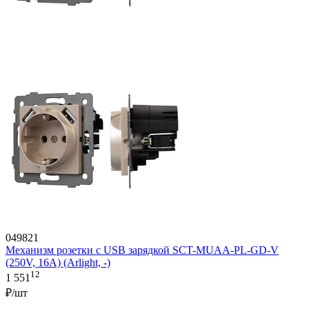
049821
Механизм розетки с USB зарядкой SCT-MUAA-PL-GD-V
(250V, 16A) (Arlight, -)
12
1 551
₽/шт