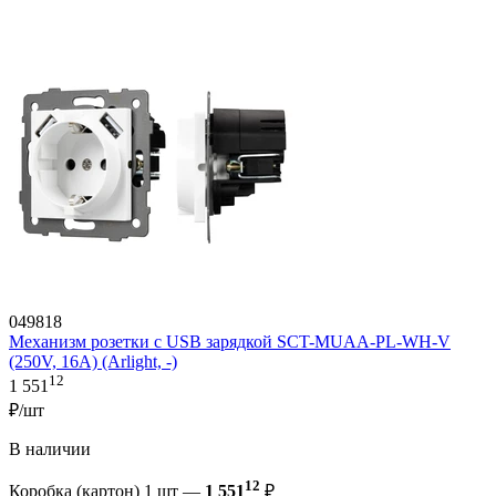
049818
Механизм розетки с USB зарядкой SCT-MUAA-PL-WH-V
(250V, 16A) (Arlight, -)
12
1 551
₽/шт
В наличии
12
Коробка (картон) 1 шт —
1 551
₽