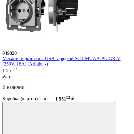
049820
Механизм розетки с USB зарядкой SCT-MUAA-PL-GR-V
(250V, 16A) (Arlight, -)
12
1 551
₽/шт
В наличии
12
Коробка (картон) 1 шт —
1 551
₽