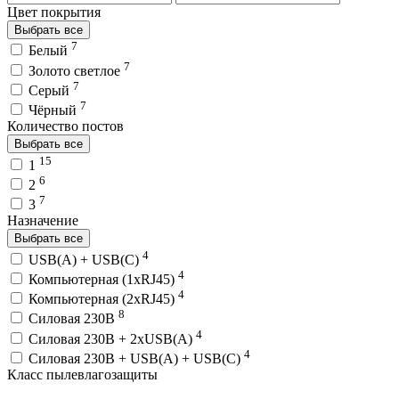
Цвет покрытия
Выбрать все
7
Белый
7
Золото светлое
7
Серый
7
Чёрный
Количество постов
Выбрать все
15
1
6
2
7
3
Назначение
Выбрать все
4
USB(A) + USB(C)
4
Компьютерная (1хRJ45)
4
Компьютерная (2хRJ45)
8
Силовая 230В
4
Силовая 230В + 2хUSB(A)
4
Силовая 230В + USB(A) + USВ(С)
Класс пылевлагозащиты