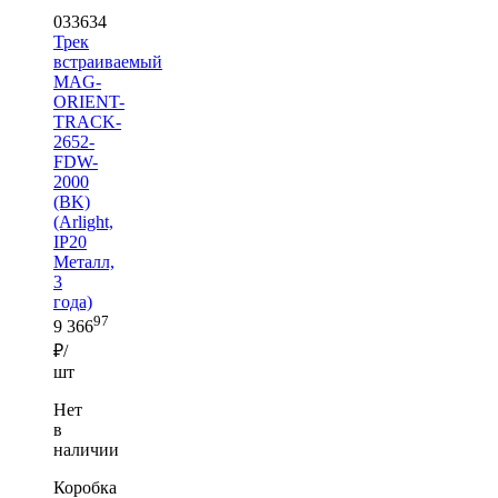
033634
Трек
встраиваемый
MAG-
ORIENT-
TRACK-
2652-
FDW-
2000
(BK)
(Arlight,
IP20
Металл,
3
года)
97
9 366
₽/
шт
Нет
в
наличии
Коробка