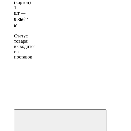
(картон)
1
шт —
97
9 366
₽
Статус
товара:
выводится
из
поставок