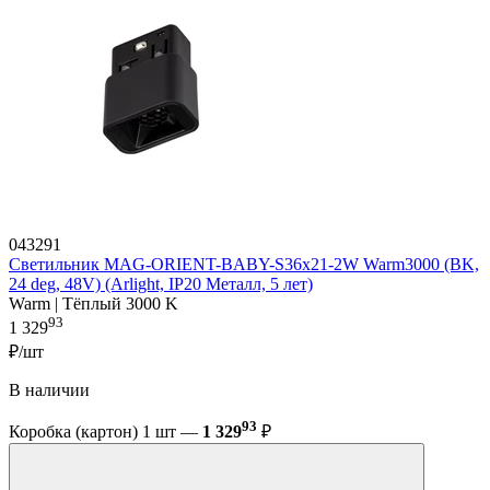
043291
Светильник MAG-ORIENT-BABY-S36x21-2W Warm3000 (BK,
24 deg, 48V) (Arlight, IP20 Металл, 5 лет)
Warm | Тёплый 3000 K
93
1 329
₽/шт
В наличии
93
Коробка (картон) 1 шт —
1 329
₽