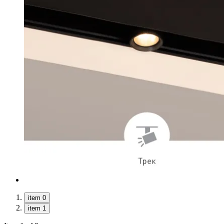
item 0
item 1