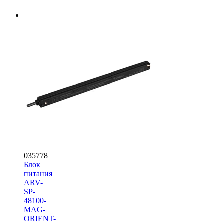
035778
Блок
питания
ARV-
SP-
48100-
MAG-
ORIENT-