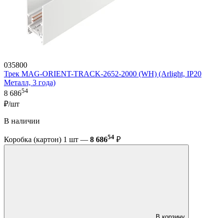
035800
Трек MAG-ORIENT-TRACK-2652-2000 (WH) (Arlight, IP20
Металл, 3 года)
54
8 686
₽/шт
В наличии
54
Коробка (картон) 1 шт —
8 686
₽
В корзину