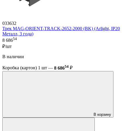
033632
Трек MAG-ORIENT-TRACK-2652-2000 (BK) (Arlight, IP20
Металл, 3 года)
54
8 686
₽/шт
В наличии
54
Коробка (картон) 1 шт —
8 686
₽
В корзину