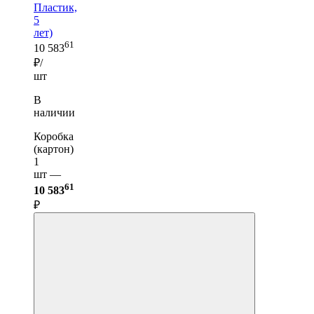
Пластик,
5
лет)
61
10 583
₽/
шт
В
наличии
Коробка
(картон)
1
шт —
61
10 583
₽