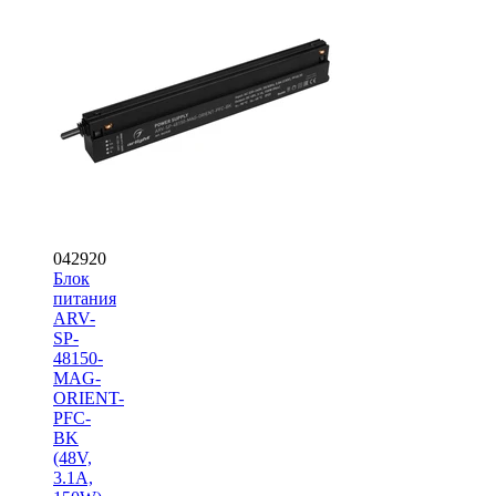
042920
Блок
питания
ARV-
SP-
48150-
MAG-
ORIENT-
PFC-
BK
(48V,
3.1A,