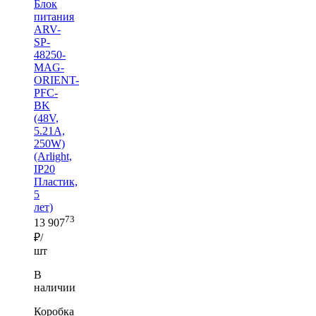
Блок
питания
ARV-
SP-
48250-
MAG-
ORIENT-
PFC-
BK
(48V,
5.21A,
250W)
(Arlight,
IP20
Пластик,
5
лет)
73
13 907
₽/
шт
В
наличии
Коробка