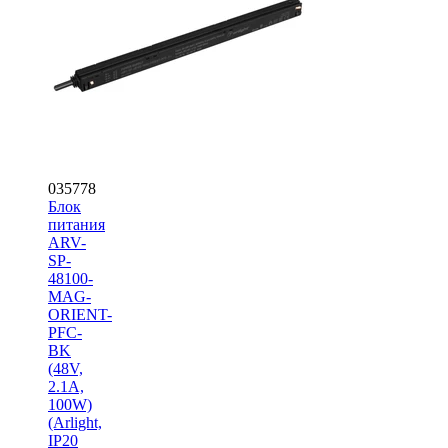
035778
Блок
питания
ARV-
SP-
48100-
MAG-
ORIENT-
PFC-
BK
(48V,
2.1A,
100W)
(Arlight,
IP20