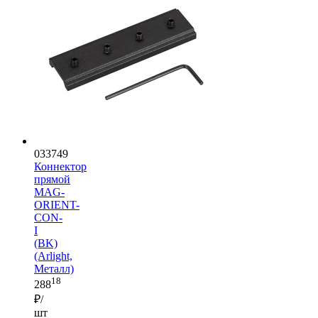
033749
Коннектор
прямой
MAG-
ORIENT-
CON-
I
(BK)
(Arlight,
Металл)
18
288
₽/
шт