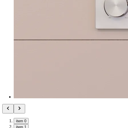
item 0
item 1