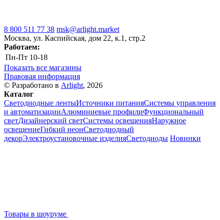
8 800 511 77 38
msk@arlight.market
Москва, ул. Каспийская, дом 22, к.1, стр.2
Работаем:
Пн-Пт
10-18
Показать все магазины
Правовая информация
© Разработано в
Arlight
, 2026
Каталог
Светодиодные ленты
Источники питания
Системы управления
и автоматизации
Алюминиевые профили
Функциональный
свет
Дизайнерский свет
Системы освещения
Наружное
освещение
Гибкий неон
Светодиодный
декор
Электроустановочные изделия
Светодиоды
Новинки
Товары в шоуруме