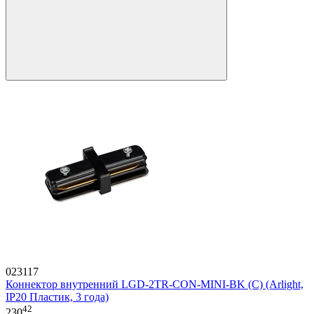
023117
Коннектор внутренний LGD-2TR-CON-MINI-BK (C) (Arlight,
IP20 Пластик, 3 года)
42
230