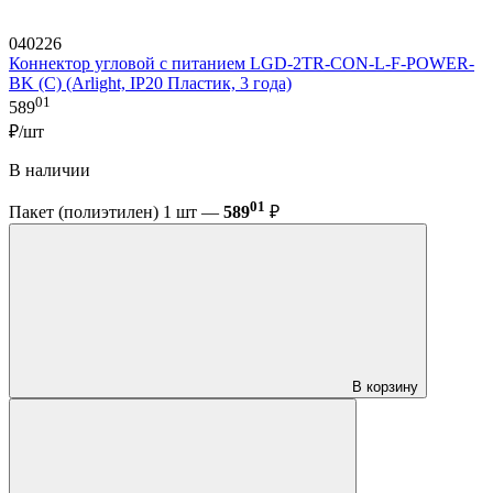
040226
Коннектор угловой с питанием LGD-2TR-CON-L-F-POWER-
BK (C) (Arlight, IP20 Пластик, 3 года)
01
589
₽/шт
В наличии
01
Пакет (полиэтилен) 1 шт —
589
₽
В корзину