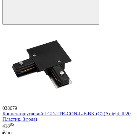
038679
Коннектор угловой LGD-2TR-CON-L-F-BK (C) (Arlight, IP20
Пластик, 3 года)
85
418
₽/шт