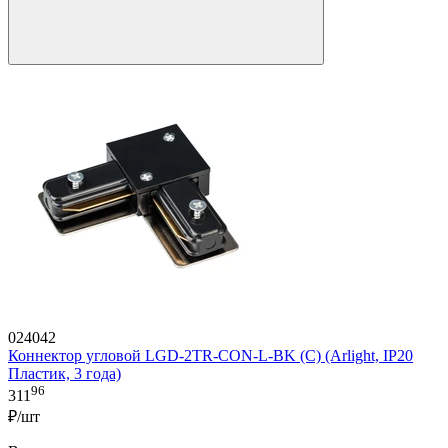
024042
Коннектор угловой LGD-2TR-CON-L-BK (C) (Arlight, IP20
Пластик, 3 года)
96
311
₽/шт