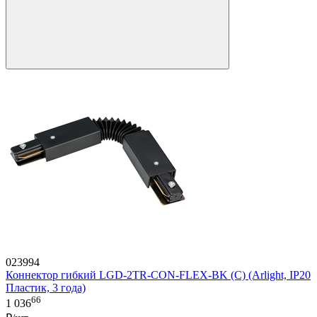
023994
Коннектор гибкий LGD-2TR-CON-FLEX-BK (C) (Arlight, IP20
Пластик, 3 года)
66
1 036