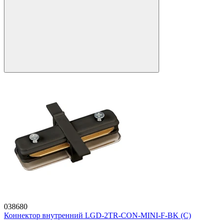
038680
Коннектор внутренний LGD-2TR-CON-MINI-F-BK (C)