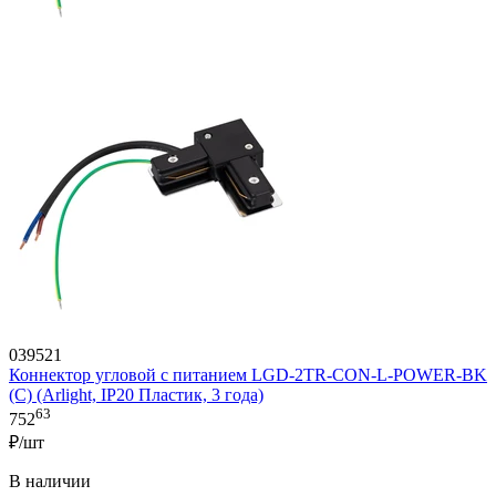
039521
Коннектор угловой с питанием LGD-2TR-CON-L-POWER-BK
(C) (Arlight, IP20 Пластик, 3 года)
63
752
₽/шт
В наличии