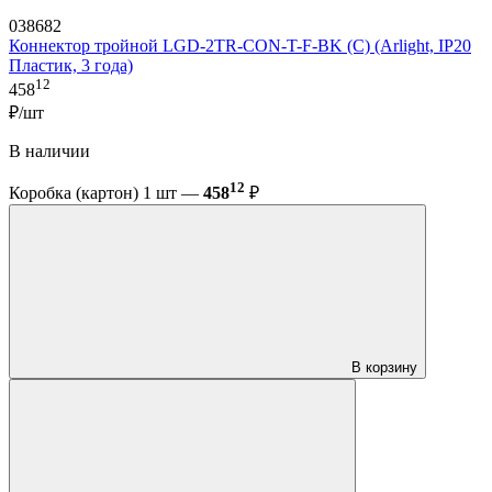
038682
Коннектор тройной LGD-2TR-CON-T-F-BK (C) (Arlight, IP20
Пластик, 3 года)
12
458
₽/шт
В наличии
12
Коробка (картон) 1 шт —
458
₽
В корзину