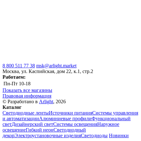
8 800 511 77 38
msk@arlight.market
Москва, ул. Каспийская, дом 22, к.1, стр.2
Работаем:
Пн-Пт
10-18
Показать все магазины
Правовая информация
© Разработано в
Arlight
, 2026
Каталог
Светодиодные ленты
Источники питания
Системы управления
и автоматизации
Алюминиевые профили
Функциональный
свет
Дизайнерский свет
Системы освещения
Наружное
освещение
Гибкий неон
Светодиодный
декор
Электроустановочные изделия
Светодиоды
Новинки