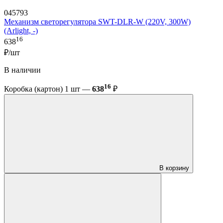
045793
Механизм светорегулятора SWT-DLR-W (220V, 300W)
(Arlight, -)
16
638
₽/шт
В наличии
16
Коробка (картон) 1 шт —
638
₽
В корзину