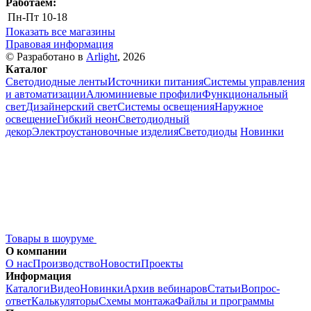
Работаем:
Пн-Пт
10-18
Показать все магазины
Правовая информация
© Разработано в
Arlight
, 2026
Каталог
Светодиодные ленты
Источники питания
Системы управления
и автоматизации
Алюминиевые профили
Функциональный
свет
Дизайнерский свет
Системы освещения
Наружное
освещение
Гибкий неон
Светодиодный
декор
Электроустановочные изделия
Светодиоды
Новинки
Товары в шоуруме
О компании
О нас
Производство
Новости
Проекты
Информация
Каталоги
Видео
Новинки
Архив вебинаров
Статьи
Вопрос-
ответ
Калькуляторы
Схемы монтажа
Файлы и программы