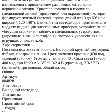
изготовлены с применением различных материалов
первичной оптики. Кристалл помещен в корпус со
специальной линзой (прозрачной или окрашенной), которая
формирует нужный световой пучок (узкий от 10 до 60° или
широкий 120-140°). Данный тип светодиодов применяется в
модулях индикации электронных приборов, устройств типа
«бегущая строка» и «табло», в специальных устройствах
(дорожные знаки и светофоры), световых украшениях или
игрушках с подсветкой.
Характеристики
Поставка под заказ от 5000 шт. Выводной круглый светодиод,
d=5 мм, прозрачная линза. Цвет свечения красный (630 нм),
зеленый (570 нм). Угол излучения 30-40°. Сила света Iv=200-
400 мкд при If=20 мА. VF=1.9-2.4 В (красный), 2.3-3.5 В
(зеленый). Три вывода, общий катод.
Общие
Артикул
004828
Тип товара
Выводной светодиод
Тип линзы
Прозрачная
Гарантийный срок
1 год(а)