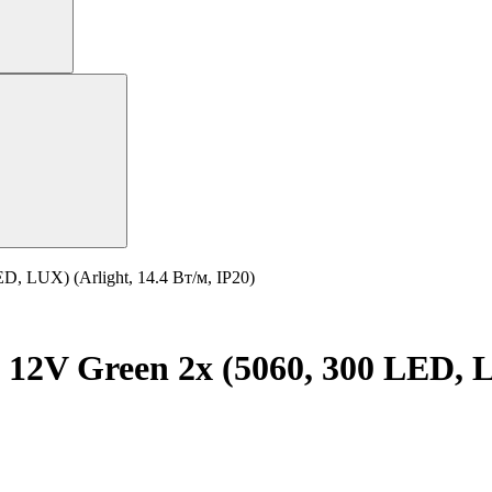
, LUX) (Arlight, 14.4 Вт/м, IP20)
12V Green 2x (5060, 300 LED, LU