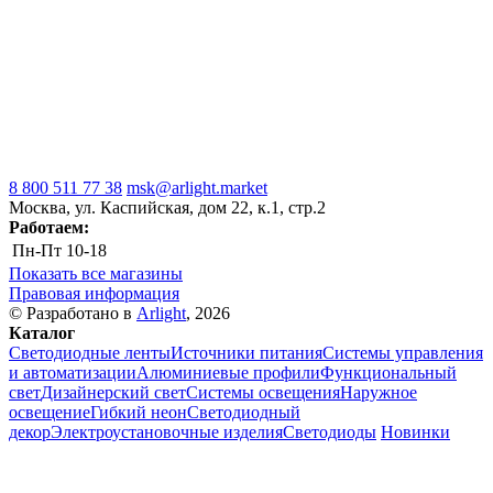
8 800 511 77 38
msk@arlight.market
Москва, ул. Каспийская, дом 22, к.1, стр.2
Работаем:
Пн-Пт
10-18
Показать все магазины
Правовая информация
© Разработано в
Arlight
, 2026
Каталог
Светодиодные ленты
Источники питания
Системы управления
и автоматизации
Алюминиевые профили
Функциональный
свет
Дизайнерский свет
Системы освещения
Наружное
освещение
Гибкий неон
Светодиодный
декор
Электроустановочные изделия
Светодиоды
Новинки