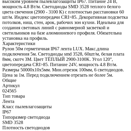
высоким уровнем пылевлагозащиты IP67. Питание 24 В,
мощность 4.8 Вт/м. Светодиоды SMD 3528 теплого белого
цвета свечения (2900 - 3100 К) с плотностью расстановки 60
шт/м. Индекс цветопередачи CRI>85. Декоративная подсветка
потолков, ниш, стен, арок, рабочих зон кухни. Идеальна для
создания световых линий с равномерной засветкой и
светильников на базе алюминиевого профиля. Обязательна
установка на профиль.
Характеристики
Рулон 50м герметичная IP67 лента LUX. Макс.длина
подключения 5м. Светодиоды smd 3528, 60шт/м, белая плата
8мм, скотч 3М. Цвет ТЁПЛЫЙ 2900-3100K. Угол 120°,
цветопередача CRI>85. Питание 24V, мощность 4.8 Вт/м.
Размеры 50000х10х5мм. Мин.отрезок 100мм, 6 светодиодов.
Цена за 1м. Перед подключением отрезать не более 5м.
Общие
Артикул
024565
Тип товара
Лента
Класс пылевлагозащиты
IP67
Типоразмер светодиода
SMD 3528
Плотность светодиодов