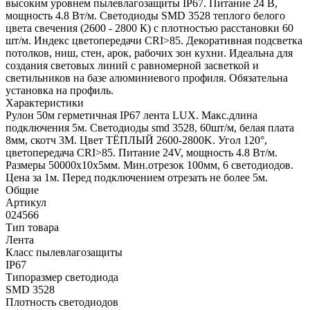
высоким уровнем пылевлагозащиты IP67. Питание 24 В,
мощность 4.8 Вт/м. Светодиоды SMD 3528 теплого белого
цвета свечения (2600 - 2800 К) с плотностью расстановки 60
шт/м. Индекс цветопередачи CRI>85. Декоративная подсветка
потолков, ниш, стен, арок, рабочих зон кухни. Идеальна для
создания световых линий с равномерной засветкой и
светильников на базе алюминиевого профиля. Обязательна
установка на профиль.
Характеристики
Рулон 50м герметичная IP67 лента LUX. Макс.длина
подключения 5м. Светодиоды smd 3528, 60шт/м, белая плата
8мм, скотч 3М. Цвет ТЁПЛЫЙ 2600-2800K. Угол 120°,
цветопередача CRI>85. Питание 24V, мощность 4.8 Вт/м.
Размеры 50000х10х5мм. Мин.отрезок 100мм, 6 светодиодов.
Цена за 1м. Перед подключением отрезать не более 5м.
Общие
Артикул
024566
Тип товара
Лента
Класс пылевлагозащиты
IP67
Типоразмер светодиода
SMD 3528
Плотность светодиодов