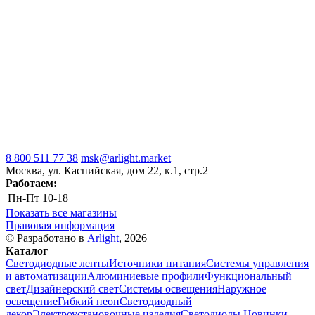
8 800 511 77 38
msk@arlight.market
Москва, ул. Каспийская, дом 22, к.1, стр.2
Работаем:
Пн-Пт
10-18
Показать все магазины
Правовая информация
© Разработано в
Arlight
, 2026
Каталог
Светодиодные ленты
Источники питания
Системы управления
и автоматизации
Алюминиевые профили
Функциональный
свет
Дизайнерский свет
Системы освещения
Наружное
освещение
Гибкий неон
Светодиодный
декор
Электроустановочные изделия
Светодиоды
Новинки