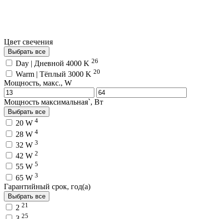
Цвет свечения
Выбрать все
26
Day | Дневной 4000 K
20
Warm | Тёплый 3000 K
Мощность, макс., W
Мощность максимальная`, Вт
Выбрать все
4
20 W
4
28 W
3
32 W
2
42 W
5
55 W
3
65 W
Гарантийный срок, год(а)
Выбрать все
21
2
25
3