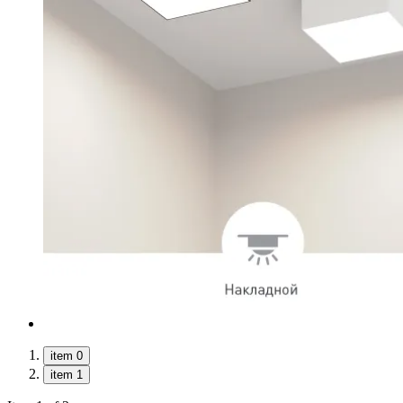
item 0
item 1