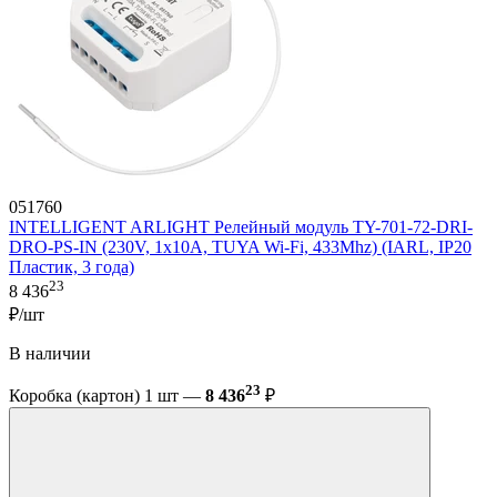
051760
INTELLIGENT ARLIGHT Релейный модуль TY-701-72-DRI-
DRO-PS-IN (230V, 1x10A, TUYA Wi-Fi, 433Mhz) (IARL, IP20
Пластик, 3 года)
23
8 436
₽/шт
В наличии
23
Коробка (картон) 1 шт —
8 436
₽