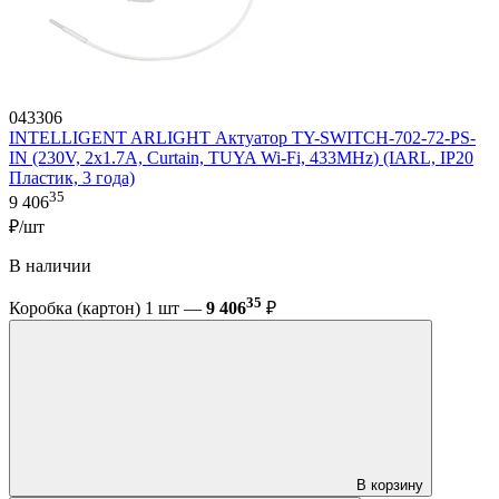
043306
INTELLIGENT ARLIGHT Актуатор TY-SWITCH-702-72-PS-
IN (230V, 2x1.7A, Curtain, TUYA Wi-Fi, 433MHz) (IARL, IP20
Пластик, 3 года)
35
9 406
₽/шт
В наличии
35
Коробка (картон) 1 шт —
9 406
₽
В корзину