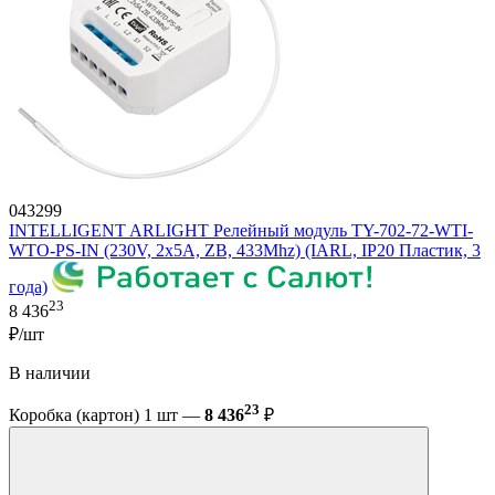
043299
INTELLIGENT ARLIGHT Релейный модуль TY-702-72-WTI-
WTO-PS-IN (230V, 2x5A, ZB, 433Mhz) (IARL, IP20 Пластик, 3
года)
23
8 436
₽/шт
В наличии
23
Коробка (картон) 1 шт —
8 436
₽