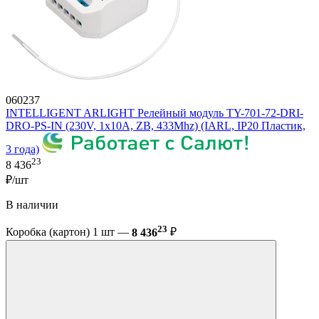
060237
INTELLIGENT ARLIGHT Релейный модуль TY-701-72-DRI-
DRO-PS-IN (230V, 1x10A, ZB, 433Mhz) (IARL, IP20 Пластик,
3 года)
23
8 436
₽/шт
В наличии
23
Коробка (картон) 1 шт —
8 436
₽