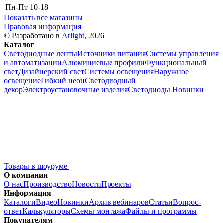
Пн-Пт
10-18
Показать все магазины
Правовая информация
© Разработано в
Arlight
, 2026
Каталог
Светодиодные ленты
Источники питания
Системы управления
и автоматизации
Алюминиевые профили
Функциональный
свет
Дизайнерский свет
Системы освещения
Наружное
освещение
Гибкий неон
Светодиодный
декор
Электроустановочные изделия
Светодиоды
Новинки
Товары в шоуруме
О компании
О нас
Производство
Новости
Проекты
Информация
Каталоги
Видео
Новинки
Архив вебинаров
Статьи
Вопрос-
ответ
Калькуляторы
Схемы монтажа
Файлы и программы
Покупателям