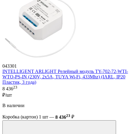
043301
INTELLIGENT ARLIGHT Релейный модуль TY-702-72-WTI-
WTO-PS-IN (230V, 2x5A, TUYA Wi-Fi, 433Mhz) (IARL, IP20
Пластик, 3 года)
23
8 436
₽/шт
В наличии
23
Коробка (картон) 1 шт —
8 436
₽