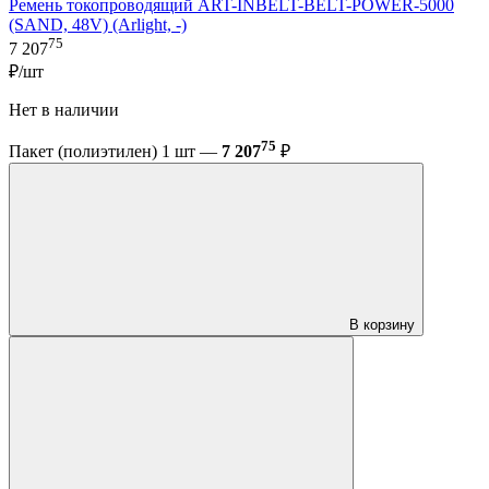
Ремень токопроводящий ART-INBELT-BELT-POWER-5000
(SAND, 48V) (Arlight, -)
75
7 207
₽/шт
Нет в наличии
75
Пакет (полиэтилен) 1 шт —
7 207
₽
В корзину