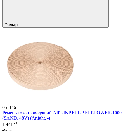
Фильтр
051146
Ремень токопроводящий ART-INBELT-BELT-POWER-1000
(SAND, 48V) (Arlight, -)
59
1 441
₽/шт