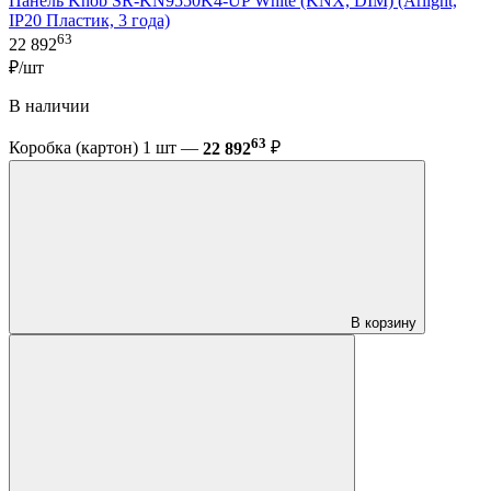
Панель Knob SR-KN9550K4-UP White (KNX, DIM) (Arlight,
IP20 Пластик, 3 года)
63
22 892
₽/шт
В наличии
63
Коробка (картон) 1 шт —
22 892
₽
В корзину