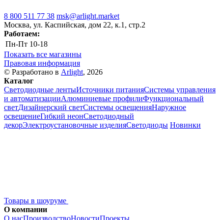
8 800 511 77 38
msk@arlight.market
Москва, ул. Каспийская, дом 22, к.1, стр.2
Работаем:
Пн-Пт
10-18
Показать все магазины
Правовая информация
© Разработано в
Arlight
, 2026
Каталог
Светодиодные ленты
Источники питания
Системы управления
и автоматизации
Алюминиевые профили
Функциональный
свет
Дизайнерский свет
Системы освещения
Наружное
освещение
Гибкий неон
Светодиодный
декор
Электроустановочные изделия
Светодиоды
Новинки
Товары в шоуруме
О компании
О нас
Производство
Новости
Проекты