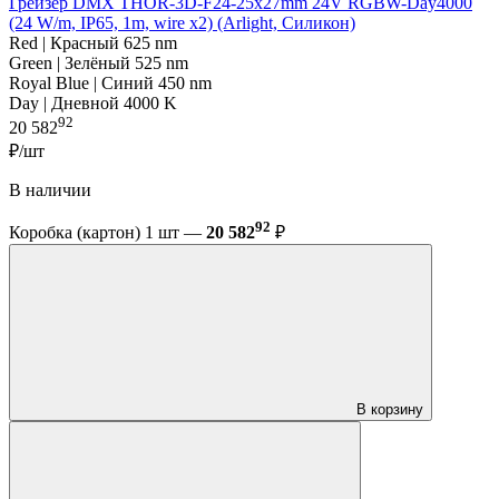
Грейзер DMX THOR-3D-F24-25x27mm 24V RGBW-Day4000
(24 W/m, IP65, 1m, wire x2) (Arlight, Силикон)
Red | Красный 625 nm
Green | Зелёный 525 nm
Royal Blue | Синий 450 nm
Day | Дневной 4000 K
92
20 582
₽/шт
В наличии
92
Коробка (картон) 1 шт —
20 582
₽
В корзину