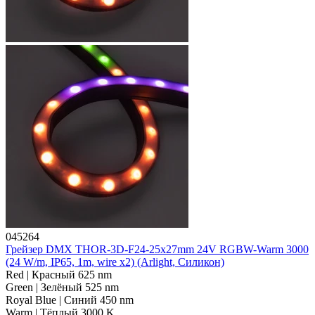
045264
Грейзер DMX THOR-3D-F24-25x27mm 24V RGBW-Warm 3000
(24 W/m, IP65, 1m, wire x2) (Arlight, Силикон)
Red | Красный 625 nm
Green | Зелёный 525 nm
Royal Blue | Синий 450 nm
Warm | Тёплый 3000 K