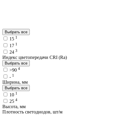
Выбрать все
1
15
1
17
3
24
Индекс цветопередачи CRI (Ra)
Выбрать все
4
>90
1
-
Ширина, мм
Выбрать все
1
10
4
25
Высота, мм
Плотность светодиодов, шт/м