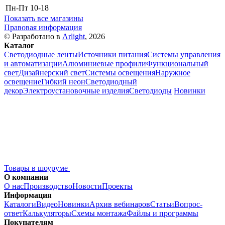
Пн-Пт
10-18
Показать все магазины
Правовая информация
© Разработано в
Arlight
, 2026
Каталог
Светодиодные ленты
Источники питания
Системы управления
и автоматизации
Алюминиевые профили
Функциональный
свет
Дизайнерский свет
Системы освещения
Наружное
освещение
Гибкий неон
Светодиодный
декор
Электроустановочные изделия
Светодиоды
Новинки
Товары в шоуруме
О компании
О нас
Производство
Новости
Проекты
Информация
Каталоги
Видео
Новинки
Архив вебинаров
Статьи
Вопрос-
ответ
Калькуляторы
Схемы монтажа
Файлы и программы
Покупателям