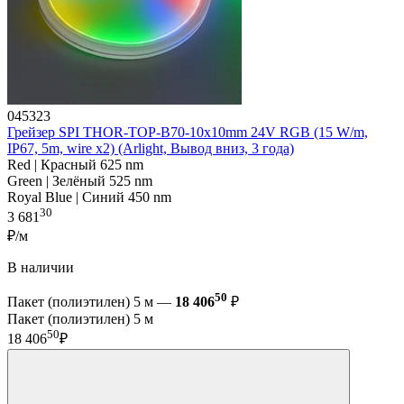
045323
Грейзер SPI THOR-TOP-B70-10x10mm 24V RGB (15 W/m,
IP67, 5m, wire x2) (Arlight, Вывод вниз, 3 года)
Red | Красный 625 nm
Green | Зелёный 525 nm
Royal Blue | Синий 450 nm
30
3 681
₽/м
В наличии
50
Пакет (полиэтилен) 5 м —
18 406
₽
Пакет (полиэтилен) 5 м
50
18 406
₽