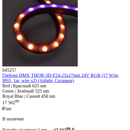
045257
Грейзер DMX THOR-3D-F24-25x27mm 24V RGB (17 W/m,
IP65, 1m, wire x2) (Arlight, Силикон)
Red | Красный 625 nm
Green | Зелёный 525 nm
Royal Blue | Синий 450 nm
99
17 562
₽/шт
В наличии
99