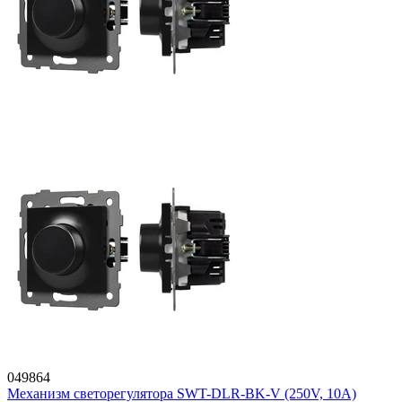
049864
Механизм светорегулятора SWT-DLR-BK-V (250V, 10A)