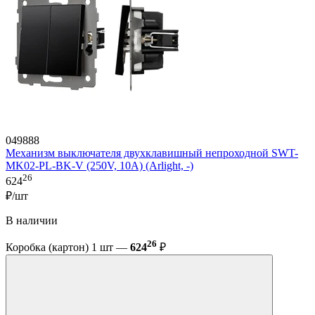
049888
Механизм выключателя двухклавишный непроходной SWT-
MK02-PL-BK-V (250V, 10A) (Arlight, -)
26
624
₽/шт
В наличии
26
Коробка (картон) 1 шт —
624
₽