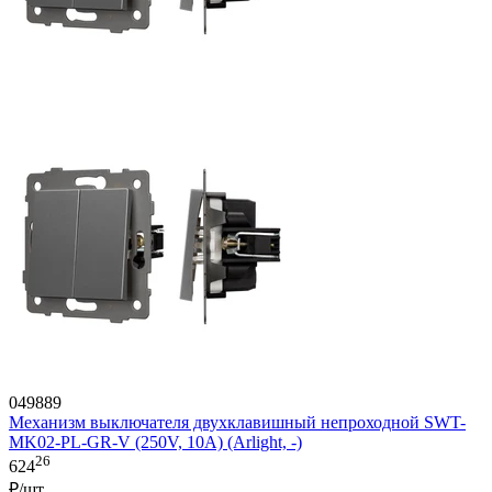
049889
Механизм выключателя двухклавишный непроходной SWT-
MK02-PL-GR-V (250V, 10A) (Arlight, -)
26
624
₽/шт