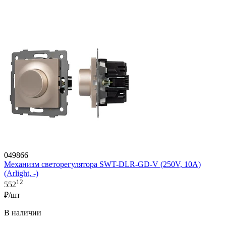
049866
Механизм светорегулятора SWT-DLR-GD-V (250V, 10A)
(Arlight, -)
12
552
₽/шт
В наличии