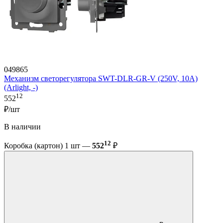
049865
Механизм светорегулятора SWT-DLR-GR-V (250V, 10A)
(Arlight, -)
12
552
₽/шт
В наличии
12
Коробка (картон) 1 шт —
552
₽