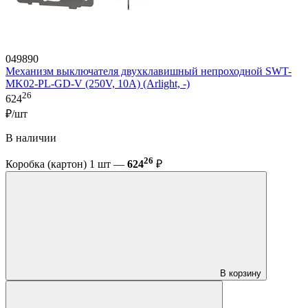
049890
Механизм выключателя двухклавишный непроходной SWT-
MK02-PL-GD-V (250V, 10A) (Arlight, -)
26
624
₽/шт
В наличии
26
Коробка (картон) 1 шт —
624
₽
В корзину