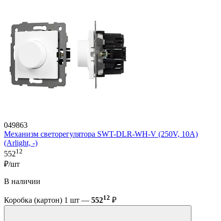
049863
Механизм светорегулятора SWT-DLR-WH-V (250V, 10A)
(Arlight, -)
12
552
₽/шт
В наличии
12
Коробка (картон) 1 шт —
552
₽