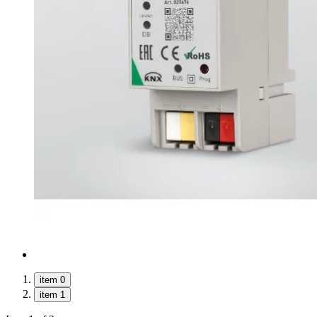
item 0
item 1