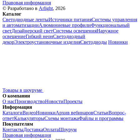
Правовая информация
© Разработано в
Arlight
, 2026
Каталог
Светодиодные ленты
Источники питания
Системы управления
и автоматизации
Алюминиевые профили
Функциональный
свет
Дизайнерский свет
Системы освещения
Наружное
освещение
Гибкий неон
Светодиодный
декор
Электроустановочные изделия
Светодиоды
Новинки
Товары в шоуруме
О компании
О нас
Производство
Новости
Проекты
Информация
Каталоги
Видео
Новинки
Архив вебинаров
Статьи
Вопрос-
ответ
Калькуляторы
Схемы монтажа
Файлы и программы
Покупателям
Контакты
Доставка
Оплата
Шоурум
Правовая информация