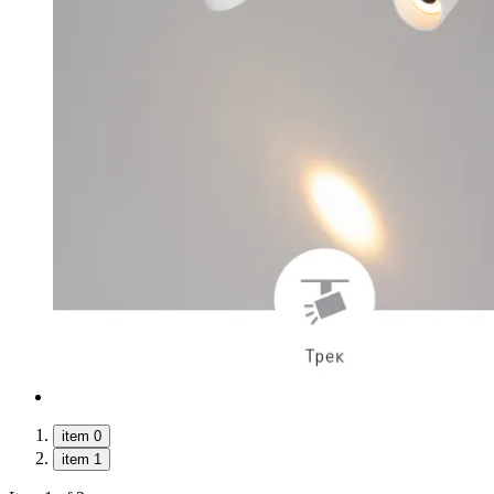
item 0
item 1