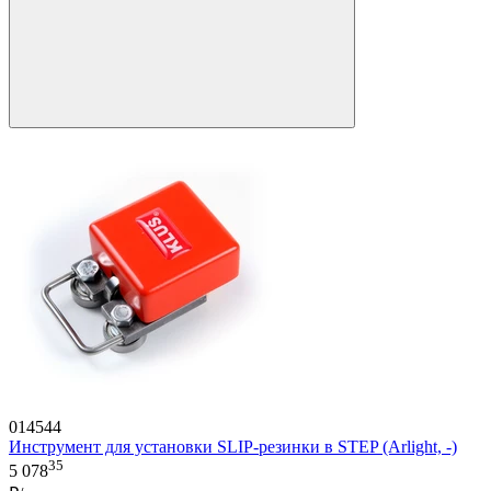
014544
Инструмент для установки SLIP-резинки в STEP (Arlight, -)
35
5 078