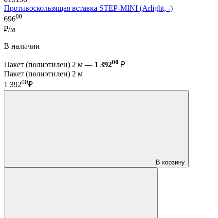
Противоскользящая вставка STEP-MINI (Arlight, -)
00
696
₽/м
В наличии
00
Пакет (полиэтилен) 2 м —
1 392
₽
Пакет (полиэтилен) 2 м
00
1 392
₽
В корзину