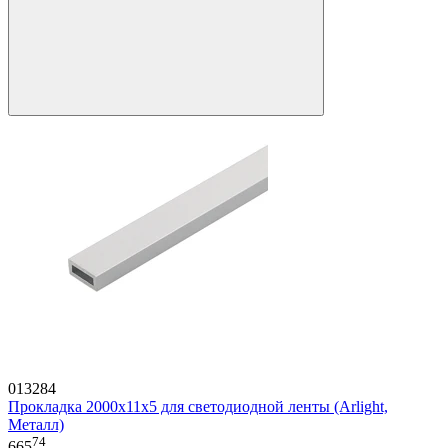
013284
Прокладка 2000х11x5 для светодиодной ленты (Arlight,
Металл)
74
665