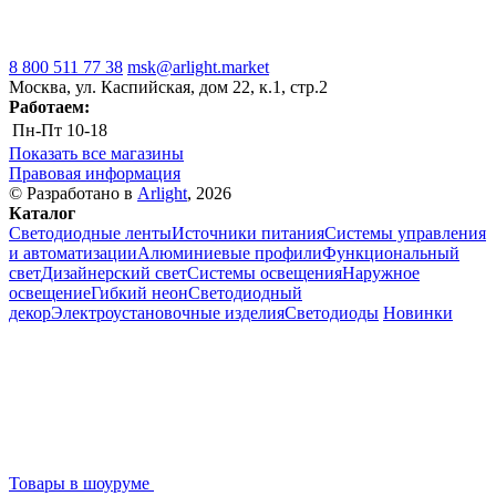
8 800 511 77 38
msk@arlight.market
Москва, ул. Каспийская, дом 22, к.1, стр.2
Работаем:
Пн-Пт
10-18
Показать все магазины
Правовая информация
© Разработано в
Arlight
, 2026
Каталог
Светодиодные ленты
Источники питания
Системы управления
и автоматизации
Алюминиевые профили
Функциональный
свет
Дизайнерский свет
Системы освещения
Наружное
освещение
Гибкий неон
Светодиодный
декор
Электроустановочные изделия
Светодиоды
Новинки
Товары в шоуруме