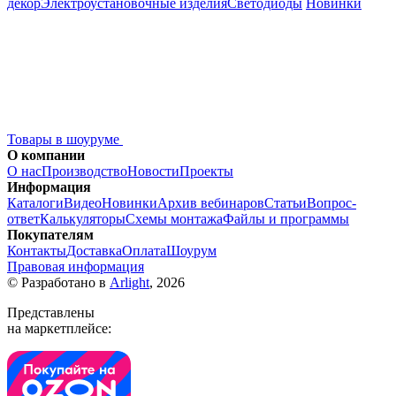
декор
Электроустановочные изделия
Светодиоды
Новинки
Товары в шоуруме
О компании
О нас
Производство
Новости
Проекты
Информация
Каталоги
Видео
Новинки
Архив вебинаров
Статьи
Вопрос-
ответ
Калькуляторы
Схемы монтажа
Файлы и программы
Покупателям
Контакты
Доставка
Оплата
Шоурум
Правовая информация
© Разработано в
Arlight
, 2026
Представлены
на маркетплейсе: