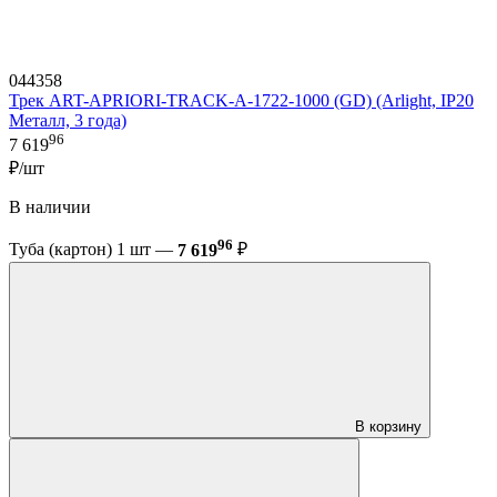
044358
Трек ART-APRIORI-TRACK-A-1722-1000 (GD) (Arlight, IP20
Металл, 3 года)
96
7 619
₽/шт
В наличии
96
Туба (картон) 1 шт —
7 619
₽
В корзину