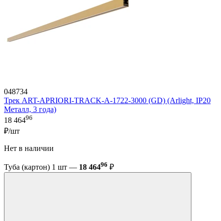
048734
Трек ART-APRIORI-TRACK-A-1722-3000 (GD) (Arlight, IP20
Металл, 3 года)
96
18 464
₽/шт
Нет в наличии
96
Туба (картон) 1 шт —
18 464
₽