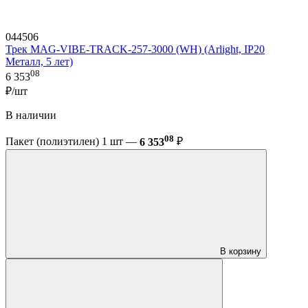
044506
Трек MAG-VIBE-TRACK-257-3000 (WH) (Arlight, IP20
Металл, 5 лет)
08
6 353
₽/шт
В наличии
08
Пакет (полиэтилен) 1 шт —
6 353
₽
В корзину