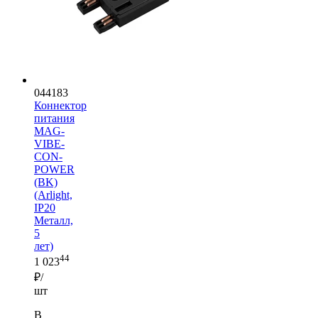
044183
Коннектор
питания
MAG-
VIBE-
CON-
POWER
(BK)
(Arlight,
IP20
Металл,
5
лет)
44
1 023
₽/
шт
В