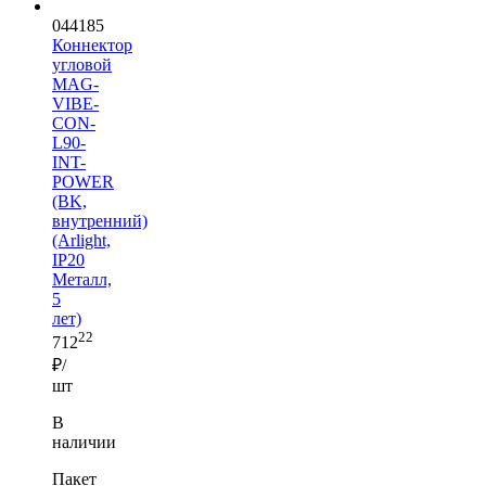
044185
Коннектор
угловой
MAG-
VIBE-
CON-
L90-
INT-
POWER
(BK,
внутренний)
(Arlight,
IP20
Металл,
5
лет)
22
712
₽/
шт
В
наличии
Пакет