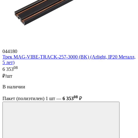
044180
Трек MAG-VIBE-TRACK-257-3000 (BK) (Arlight, IP20 Металл,
5 лет)
08
6 353
₽/шт
В наличии
08
Пакет (полиэтилен) 1 шт —
6 353
₽