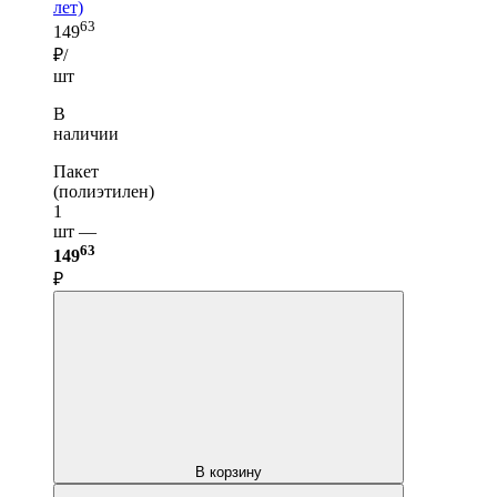
лет)
63
149
₽/
шт
В
наличии
Пакет
(полиэтилен)
1
шт —
63
149
₽
В корзину