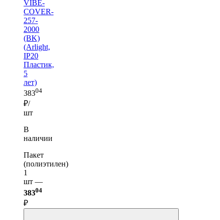
VIBE-
COVER-
257-
2000
(BK)
(Arlight,
IP20
Пластик,
5
лет)
04
383
₽/
шт
В
наличии
Пакет
(полиэтилен)
1
шт —
04
383
₽