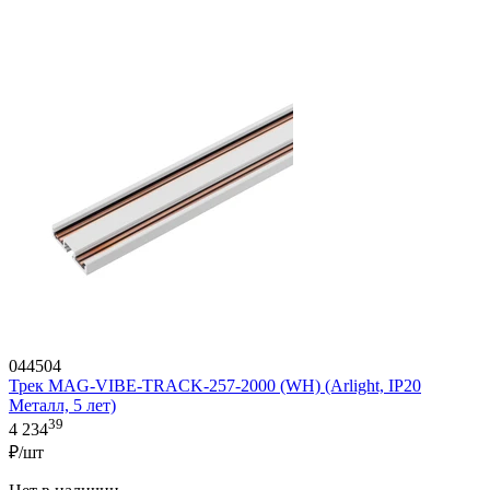
044504
Трек MAG-VIBE-TRACK-257-2000 (WH) (Arlight, IP20
Металл, 5 лет)
39
4 234
₽/шт