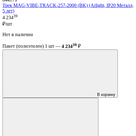
Трек MAG-VIBE-TRACK-257-2000 (BK) (Arlight, IP20 Металл,
5 лет)
39
4 234
₽/шт
Нет в наличии
39
Пакет (полиэтилен) 1 шт —
4 234
₽
В корзину