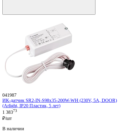
041987
ИК-датчик SR2-IN-S98x35-200W-WH (230V, 5A, DOOR)
(Arlight, IP20 Пластик, 5 лет)
73
1 383
₽/шт
В наличии