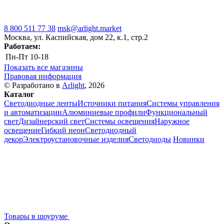
8 800 511 77 38
msk@arlight.market
Москва, ул. Каспийская, дом 22, к.1, стр.2
Работаем:
Пн-Пт
10-18
Показать все магазины
Правовая информация
© Разработано в
Arlight
, 2026
Каталог
Светодиодные ленты
Источники питания
Системы управления
и автоматизации
Алюминиевые профили
Функциональный
свет
Дизайнерский свет
Системы освещения
Наружное
освещение
Гибкий неон
Светодиодный
декор
Электроустановочные изделия
Светодиоды
Новинки
Товары в шоуруме