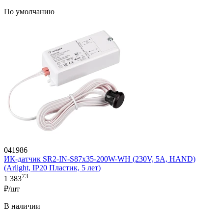
По умолчанию
041986
ИК-датчик SR2-IN-S87x35-200W-WH (230V, 5A, HAND)
(Arlight, IP20 Пластик, 5 лет)
73
1 383
₽/шт
В наличии