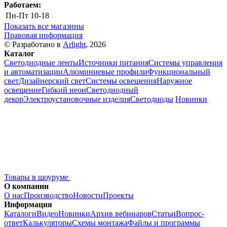
Работаем:
Пн-Пт
10-18
Показать все магазины
Правовая информация
© Разработано в
Arlight
, 2026
Каталог
Светодиодные ленты
Источники питания
Системы управления
и автоматизации
Алюминиевые профили
Функциональный
свет
Дизайнерский свет
Системы освещения
Наружное
освещение
Гибкий неон
Светодиодный
декор
Электроустановочные изделия
Светодиоды
Новинки
Товары в шоуруме
О компании
О нас
Производство
Новости
Проекты
Информация
Каталоги
Видео
Новинки
Архив вебинаров
Статьи
Вопрос-
ответ
Калькуляторы
Схемы монтажа
Файлы и программы