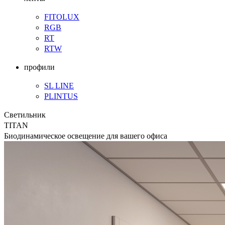
FITOLUX
RGB
RT
RTW
профили
SL LINE
PLINTUS
Светильник
TITAN
Биодинамическое освещение для вашего офиса