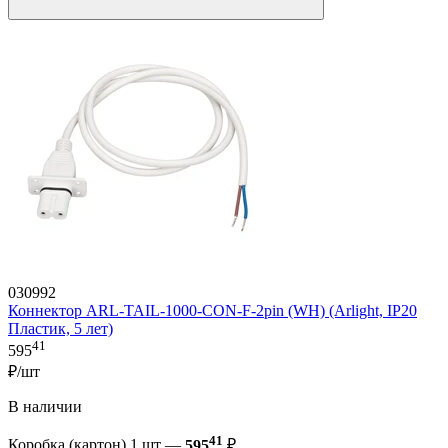
030992
Коннектор ARL-TAIL-1000-CON-F-2pin (WH) (Arlight, IP20
Пластик, 5 лет)
41
595
₽/шт
В наличии
41
Коробка (картон) 1 шт —
595
₽