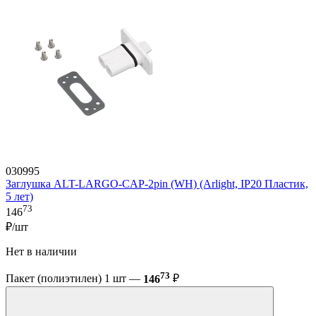
030995
Заглушка ALT-LARGO-CAP-2pin (WH) (Arlight, IP20 Пластик,
5 лет)
73
146
₽/шт
Нет в наличии
73
Пакет (полиэтилен) 1 шт —
146
₽