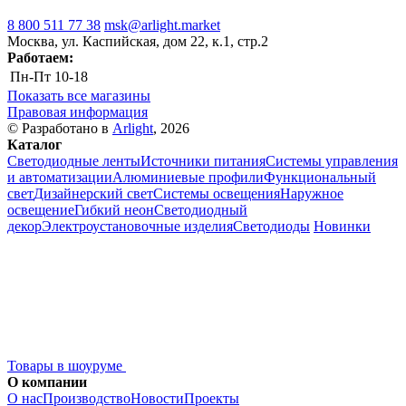
8 800 511 77 38
msk@arlight.market
Москва, ул. Каспийская, дом 22, к.1, стр.2
Работаем:
Пн-Пт
10-18
Показать все магазины
Правовая информация
© Разработано в
Arlight
, 2026
Каталог
Светодиодные ленты
Источники питания
Системы управления
и автоматизации
Алюминиевые профили
Функциональный
свет
Дизайнерский свет
Системы освещения
Наружное
освещение
Гибкий неон
Светодиодный
декор
Электроустановочные изделия
Светодиоды
Новинки
Товары в шоуруме
О компании
О нас
Производство
Новости
Проекты