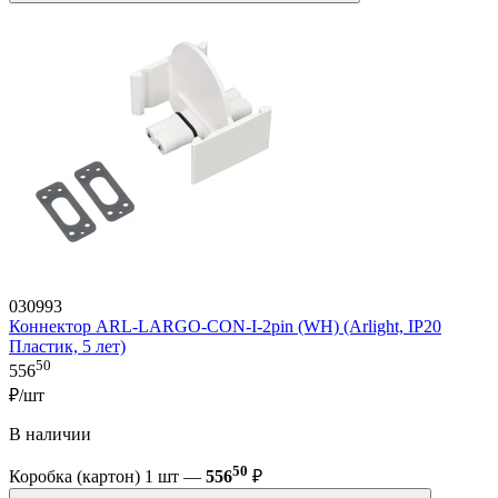
030993
Коннектор ARL-LARGO-CON-I-2pin (WH) (Arlight, IP20
Пластик, 5 лет)
50
556
₽/шт
В наличии
50
Коробка (картон) 1 шт —
556
₽