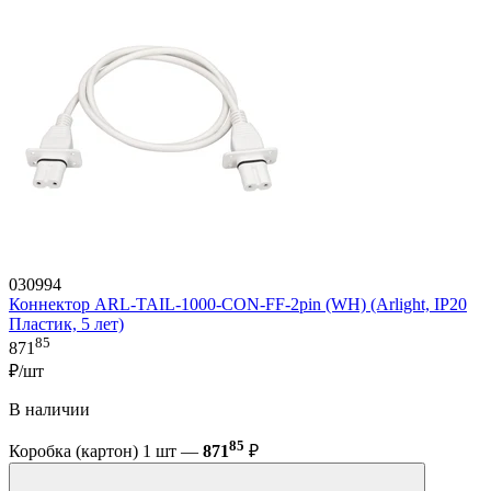
030994
Коннектор ARL-TAIL-1000-CON-FF-2pin (WH) (Arlight, IP20
Пластик, 5 лет)
85
871
₽/шт
В наличии
85
Коробка (картон) 1 шт —
871
₽